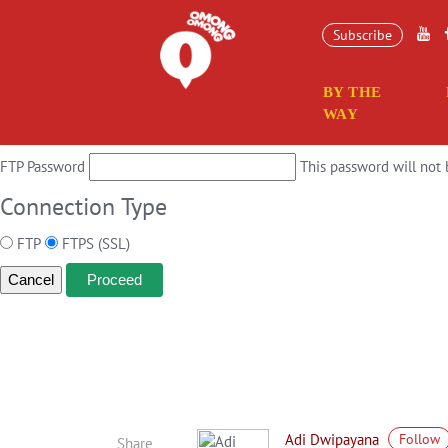
Connection Information
Subscribe
To perform the requested action, WordPress needs to access your web s
BY THE
Hostname
WAY
FTP Username
FTP Password
This password will not 
Connection Type
FTP
FTPS (SSL)
Cancel
Adi Dwipayana
Follow
Share