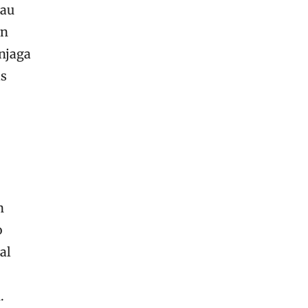
jau
an
enjaga
as
n
o
al
.