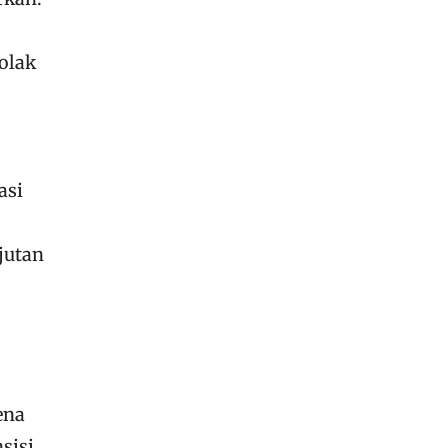
nolak
asi
jutan
ena
sisi