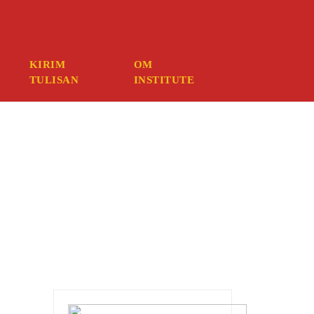
ember your credentials, you should contact your web host.
KIRIM
OM
TULISAN
INSTITUTE