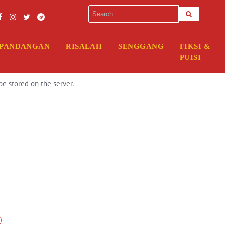
erver. Please enter your FTP credentials to proceed. If you do not rem
PANDANGAN
RISALAH
SENGGANG
FIKSI &
PUISI
be stored on the server.