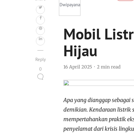
Mobil List
Hijau
Reply
16 April 2025
2 min read
0
Apa yang dianggap sebagai s
demikian. Kendaraan listrik
mempertahankan praktik eksp
penyelamat dari krisis lingk