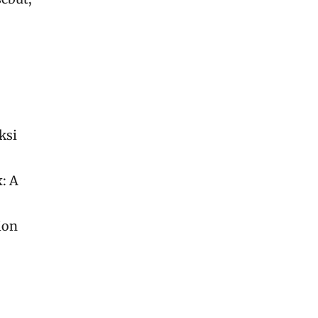
ksi
x: A
ion