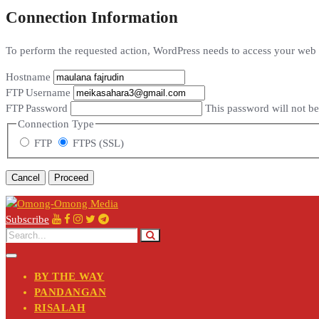
Connection Information
To perform the requested action, WordPress needs to access your web s
Hostname
FTP Username
FTP Password
This password will not be 
Connection Type
FTP
FTPS (SSL)
Cancel
Subscribe
BY THE WAY
PANDANGAN
RISALAH