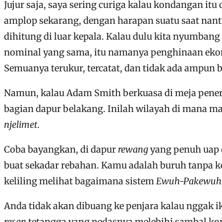
Jujur saja, saya sering curiga kalau kondangan i
amplop sekarang, dengan harapan suatu saat nant
dihitung di luar kepala. Kalau dulu kita nyumbang
nominal yang sama, itu namanya penghinaan ekono
Semuanya terukur, tercatat, dan tidak ada ampun 
Namun, kalau Adam Smith berkuasa di meja pener
bagian dapur belakang. Inilah wilayah di mana man
njelimet
.
Coba bayangkan, di dapur
rewang
yang penuh uap 
buat sekadar rebahan. Kamu adalah buruh tanpa ko
keliling melihat bagaimana sistem
Ewuh-Pakewuh
Anda tidak akan dibuang ke penjara kalau nggak 
rasan
tetangga yang pedasnya melebihi sambal kore