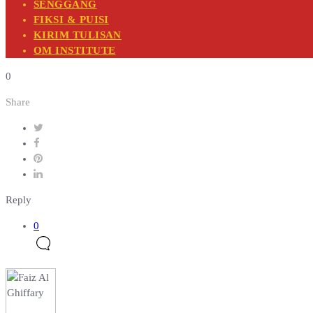
SENGGANG
FIKSI & PUISI
KIRIM TULISAN
OM INSTITUTE
0
Share
Reply
0