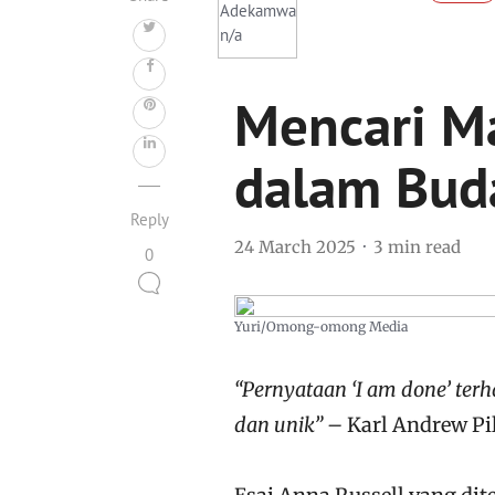
Mencari Ma
dalam Bud
Reply
24 March 2025
3 min read
0
Yuri/Omong-omong Media
“Pernyataan ‘I am done’ ter
dan unik” –
Karl Andrew Pi