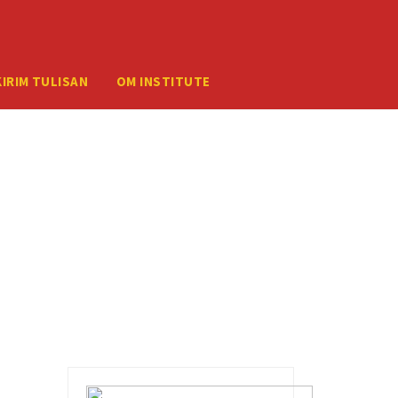
ember your credentials, you should contact your web host.
KIRIM TULISAN
OM INSTITUTE