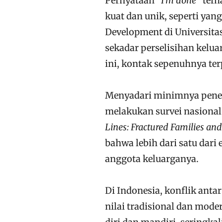
Pernyataan “
I’m done
” ter
kuat dan unik, seperti yan
Development di Universitas
sekadar perselisihan kelu
ini, kontak sepenuhnya ter
Menyadari minimnya peneli
melakukan survei nasional
Lines: Fractured Families 
bahwa lebih dari satu dar
anggota keluarganya.
Di Indonesia, konflik anta
nilai tradisional dan mod