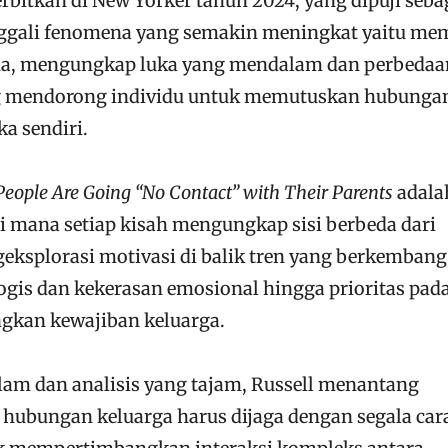
erbitkan di New Yorker tahun 2024, yang dipuji seba
enggali fenomena yang semakin meningkat yaitu me
ua, mengungkap luka yang mendalam dan perbedaa
ng mendorong individu untuk memutuskan hubunga
a sendiri.
ople Are Going “No Contact” with Their Parents
adala
di mana setiap kisah mengungkap sisi berbeda dari
geksplorasi motivasi di balik tren yang berkembang 
ogis dan kekerasan emosional hingga prioritas pad
gkan kewajiban keluarga.
am dan analisis yang tajam, Russell menantang
 hubungan keluarga harus dijaga dengan segala car