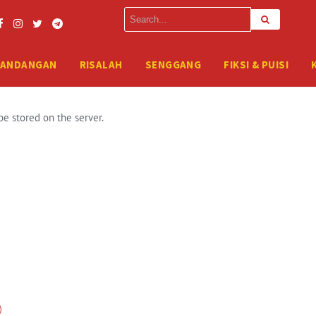
erver. Please enter your FTP credentials to proceed. If you do not rem
PANDANGAN
RISALAH
SENGGANG
FIKSI & PUISI
be stored on the server.