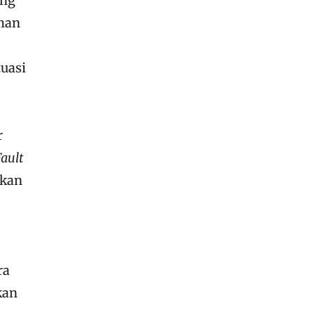
ang
uman
tuasi
r
Fault
kkan
ra
kan