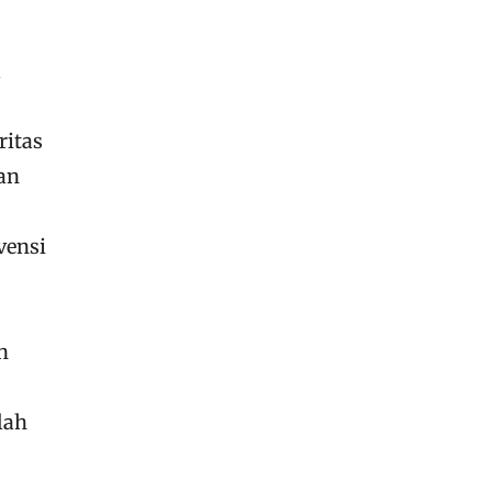
a
ritas
an
vensi
n
lah