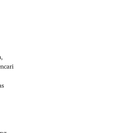
,
ncari
as