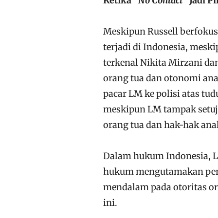
Ketika “
No Contact
” Jadi P
Meskipun Russell berfokus
terjadi di Indonesia, mesk
terkenal Nikita Mirzani da
orang tua dan otonomi an
pacar LM ke polisi atas t
meskipun LM tampak setuju
orang tua dan hak-hak ana
Dalam hukum Indonesia, LM
hukum mengutamakan perl
mendalam pada otoritas o
ini.