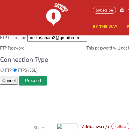
Connection Information
Subscribe
To perform the requested action, WordPress needs to access your web s
BY THE WAY
Hostname
FTP Username
FTP Password
This password will not 
Connection Type
FTP
FTPS (SSL)
Cancel
Adekamwa n/a
Follow
Share