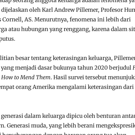
hadap seorang anggota keluarga adalah fenomena y
g dijelaskan oleh Karl Andrew Pillemer, Profesor H
 Cornell, AS. Menurutnya, fenomena ini lebih dari
arga atau hubungan yang renggang, karena dalam si
putus.
tian besar tentang keterasingan keluarga, Pilleme
 yang menjadi dasar bukunya tahun 2020 berjudul
and How to Mend Them
. Hasil survei tersebut menunju
i empat orang Amerika mengalami keterasingan dari
r generasi dalam keluarga dipicu oleh benturan anta
ern. Generasi muda, yang lebih berani mengekspresi