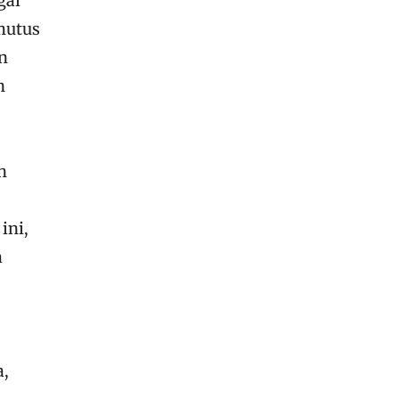
gai
mutus
n
n
h
ini,
a
a,