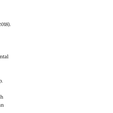
018).
ntal
p.
ah
an