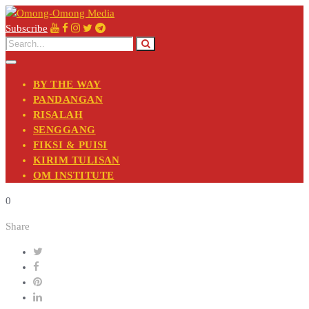
Subscribe
BY THE WAY
PANDANGAN
RISALAH
SENGGANG
FIKSI & PUISI
KIRIM TULISAN
OM INSTITUTE
0
Share