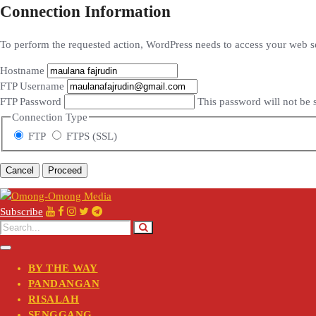
Connection Information
To perform the requested action, WordPress needs to access your web se
Hostname
FTP Username
FTP Password
This password will not be s
Connection Type
FTP
FTPS (SSL)
Cancel
Subscribe
BY THE WAY
PANDANGAN
RISALAH
SENGGANG