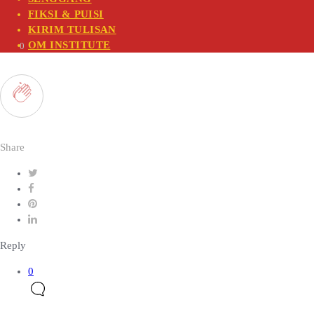
FIKSI & PUISI
KIRIM TULISAN
OM INSTITUTE
0
Share
Reply
0