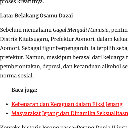
proses kreatifnya.
Latar Belakang Osamu Dazai
Sebelum memahami
Gagal Menjadi Manusia
, penti
Distrik Kitatsugaru, Prefektur Aomori, dalam kelua
Aomori. Sebagai figur berpengaruh, ia terpilih se
prefektur. Namun, meskipun berasal dari keluarga
pemberontakan, depresi, dan kecanduan alkohol se
norma sosial.
Baca juga:
Kebenaran dan Keraguan dalam Fiksi Jepang
Masyarakat Jepang dan Dinamika Seksualitas
Konteks historis Jepang pasca-Perang Dunia II ju