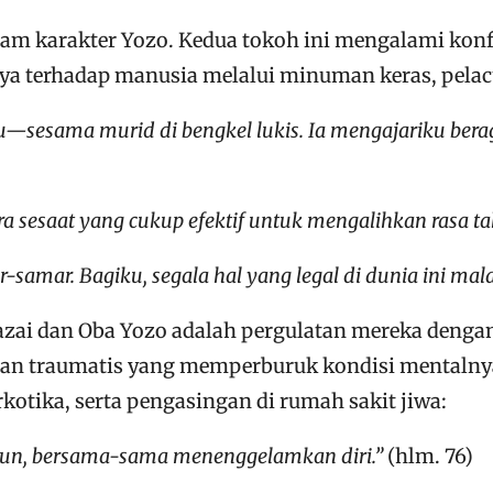
alam karakter Yozo. Kedua tokoh ini mengalami kon
a terhadap manusia melalui minuman keras, pelacur
u—sesama murid di bengkel lukis. Ia mengajariku bera
ra sesaat yang cukup efektif untuk mengalihkan rasa t
-samar. Bagiku, segala hal yang legal di dunia ini ma
zai dan Oba Yozo adalah pergulatan mereka dengan 
man traumatis yang memperburuk kondisi mentalny
otika, serta pengasingan di rumah sakit jiwa:
erjun, bersama-sama menenggelamkan diri.”
(hlm. 76)