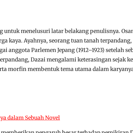
ng untuk menelusuri latar belakang penulisnya. Osam
rga kaya. Ayahnya, seorang tuan tanah terpandang, 
bagai anggota Parlemen Jepang (1912–1923) setelah
 terpandang, Dazai mengalami keterasingan sejak 
rta morfin membentuk tema utama dalam karyanya: k
nya dalam Sebuah Novel
ga memberikan pengaruh besar terhadap pemikiran D