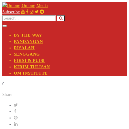
Subscribe
BY THE WAY
PANDANGAN
RISALAH
SENGGANG
FIKSI & PUISI
KIRIM TULISAN
OM INSTITUTE
0
Share