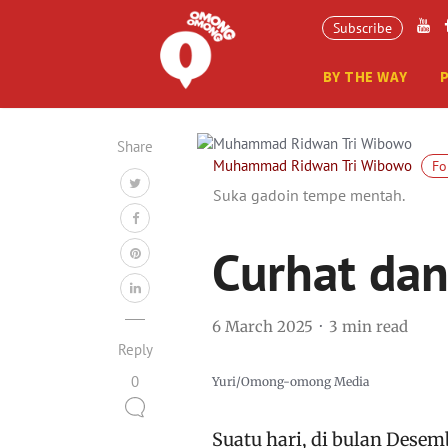
Subscribe
BY THE WAY
Share
Muhammad Ridwan Tri Wibowo
Fo
Suka gadoin tempe mentah.
Curhat da
6 March 2025
3 min read
Reply
0
Yuri/Omong-omong Media
Suatu hari, di bulan Dese