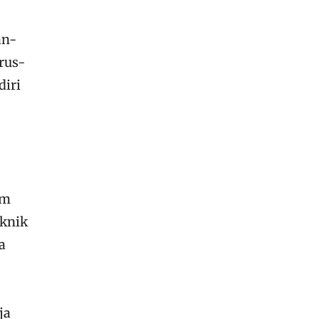
an-
rus-
diri
am
eknik
a
ja