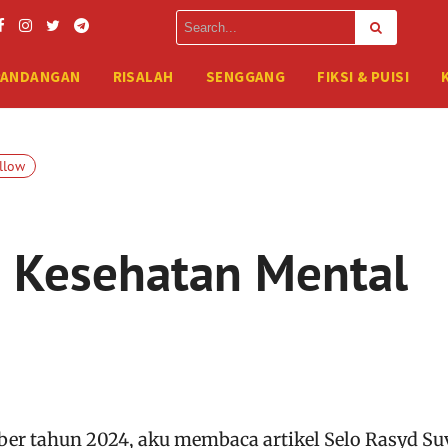
PANDANGAN
RISALAH
SENGGANG
FIKSI & PUISI
llow
n Kesehatan Mental
mber tahun 2024, aku membaca artikel Selo Rasyd Su