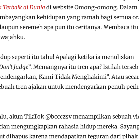
 Terbaik di Dunia
di website Omong-omong. Dalam
embayangkan kehidupan yang ramah bagi semua or
laupun seremeh apa pun itu ceritanya. Membaca itu
 wajahku.
p seperti itu tahu! Apalagi ketika ia menuliskan
Don’t Judge
”. Memangnya itu tren apa? Istilah terseb
endengarkan, Kami Tidak Menghakimi”. Atau seca
sebuah tren ajakan untuk mendengarkan penuh perh
n lalu, akun TikTok @bccczsv menampilkan sebuah vi
tian mengungkapkan rahasia hidup mereka. Sayan
ebut dihapus karena mendapatkan teguran dari pihak