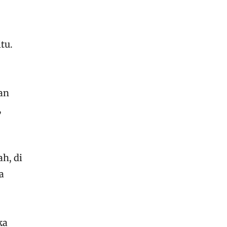
tu.
an
,
ah, di
a
ka