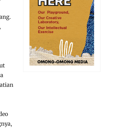
ang.
,
ut
ra
atian
deo
gnya,