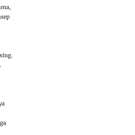
ama,
nsep
sing.
.
ya
aga