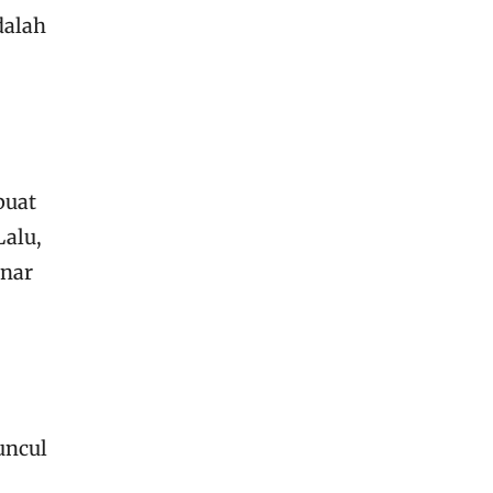
dalah
buat
Lalu,
enar
uncul