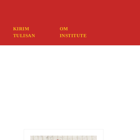
mber your credentials, you should contact your web host.
KIRIM
OM
TULISAN
INSTITUTE