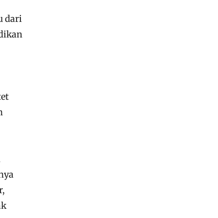
 dari
adikan
tet
h
n
nya
r,
ak