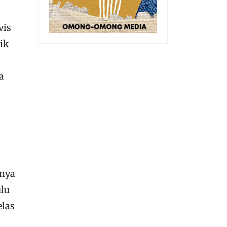
vis
ik
a
i
nnya
ulu
jelas