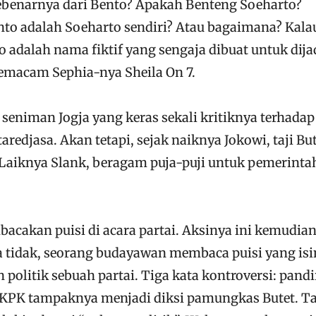
ebenarnya dari Bento? Apakah Benteng Soeharto?
o adalah Soeharto sendiri? Atau bagaimana? Kalau
 adalah nama fiktif yang sengaja dibuat untuk dij
emacam Sephia-nya Sheila On 7.
k seniman Jogja yang keras sekali kritiknya terhadap
aredjasa. Akan tetapi, sejak naiknya Jokowi, taji Bu
Laiknya Slank, beragam puja-puji untuk pemerinta
acakan puisi di acara partai. Aksinya ini kemudia
 tidak, seorang budayawan membaca puisi yang isi
politik sebuah partai. Tiga kata kontroversi: pandi
l KPK tampaknya menjadi diksi pamungkas Butet. T