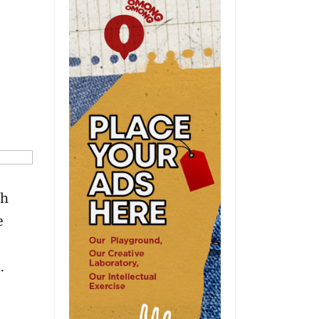
eh
e
.