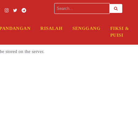
rver. Please enter your FTP credentials to proceed. If you do not reme
PANDANGAN
RISALAH
SENGGANG
FIKSI &
PUISI
be stored on the server.