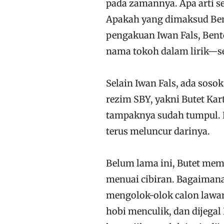
pada zamannya. Apa arti s
Apakah yang dimaksud Bent
pengakuan Iwan Fals, Bento
nama tokoh dalam lirik—s
Selain Iwan Fals, ada soso
rezim SBY, yakni Butet Kart
tampaknya sudah tumpul. 
terus meluncur darinya.
Belum lama ini, Butet memb
menuai cibiran. Bagaimana
mengolok-olok calon lawan 
hobi menculik, dan dijega