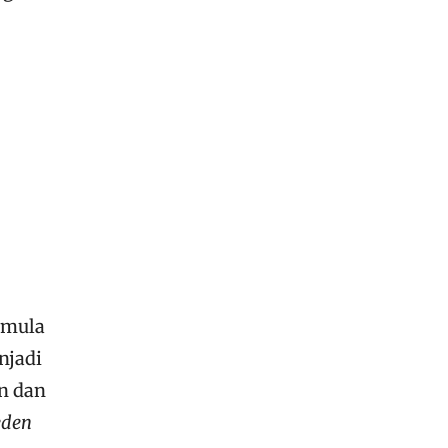
emula
njadi
n dan
eden