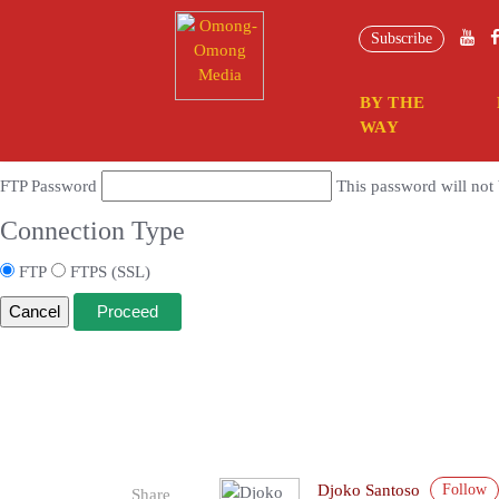
Connection Information
Subscribe
To perform the requested action, WordPress needs to access your web se
BY THE
Hostname
WAY
FTP Username
FTP Password
This password will not 
Connection Type
FTP
FTPS (SSL)
Cancel
Follow
Djoko Santoso
Share