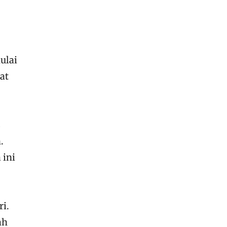
ulai
at
s
.
 ini
ri.
ah