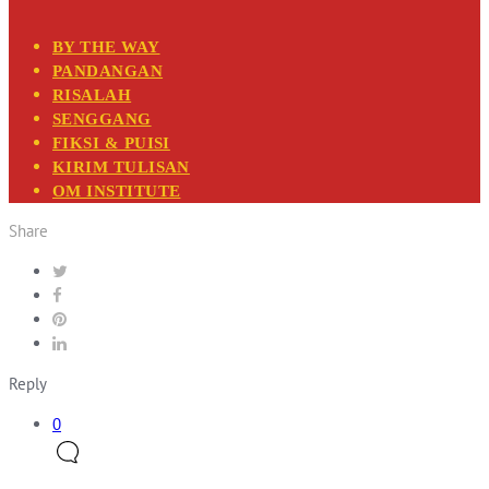
BY THE WAY
PANDANGAN
RISALAH
SENGGANG
FIKSI & PUISI
KIRIM TULISAN
OM INSTITUTE
Share
Reply
0