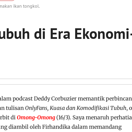
 makan ikan tongkol.
Tubuh di Era Ekonomi
lam podcast Deddy Corbuzier memantik perbinca
an tulisan
OnlyFans, Kuasa dan Komodifikasi Tubuh
, 
rbit di
Omong-Omong
(16/3). Saya menaruh perhati
yang diambil oleh Firhandika dalam memandang