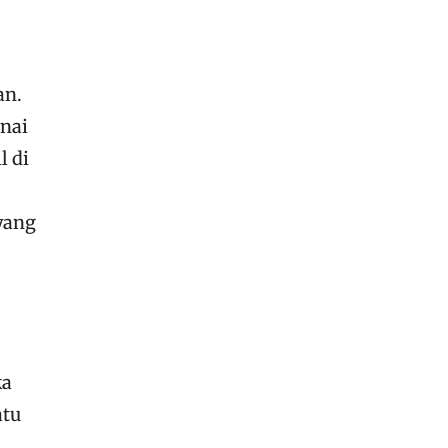
an.
nai
l di
yang
ka
atu
a