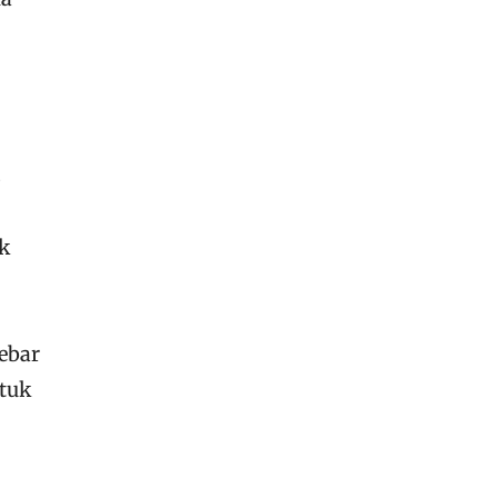
s
ek
ebar
ntuk