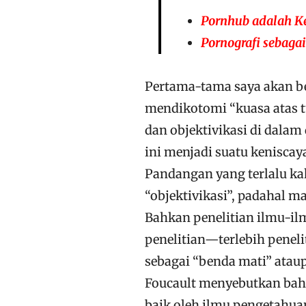
Pornhub adalah Ke
Pornografi sebagai
Pertama-tama saya akan be
mendikotomi “kuasa atas t
dan objektivikasi di dala
ini menjadi suatu keniscay
Pandangan yang terlalu ka
“objektivikasi”, padahal m
Bahkan penelitian ilmu-i
penelitian—terlebih penel
sebagai “benda mati” ata
Foucault menyebutkan bahw
baik oleh ilmu pengetahu