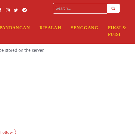
erver. Please enter your FTP credentials to proceed. If you do not rem
PANDANGAN
RISALAH
SENGGANG
FIKSI &
PUISI
be stored on the server.
Follow