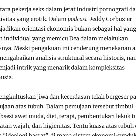
ra pekerja seks dalam jerat industri pornografi d
ivitas yang erotik. Dalam
podcast
Deddy Corbuzier
adikan orientasi ekonomis bukan sebagai hal yan
an individual yang memicu Dea dalam melakukan
tisnya. Meski pengakuan ini cenderung menekanan 
mengabaikan analisis struktural secara historis, n
njadi intrik yang menarik dalam kompleksitas
usia.
ngkultuskan jiwa dan kecerdasan telah bergeser p
aan atas tubuh. Dalam pemujaan tersebut timbul
bsesi awet muda, diet, terapi, pembentukan lekuk t
atan wajah, dan higienitas. Tentu kuasa atas tubuh 
a “ideologi hasrat”, di mana sistem ekonomi-produk