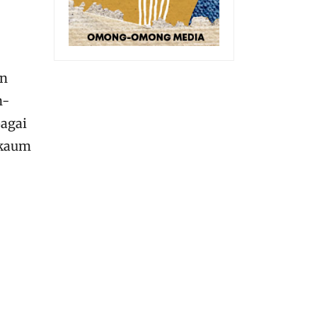
an
n-
agai
 kaum