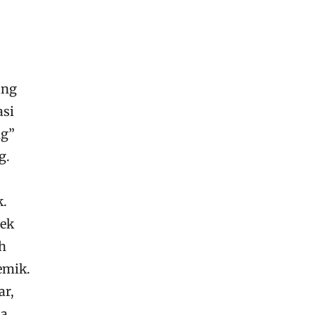
ang
asi
ng”
g.
k.
jek
h
emik.
ar,
ha