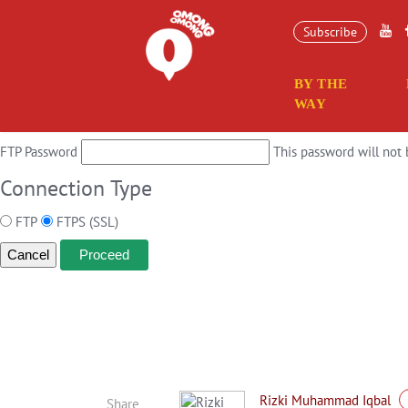
Connection Information
Subscribe
To perform the requested action, WordPress needs to access your web s
BY THE
Hostname
WAY
FTP Username
FTP Password
This password will not 
Connection Type
FTP
FTPS (SSL)
Cancel
Rizki Muhammad Iqbal
Share