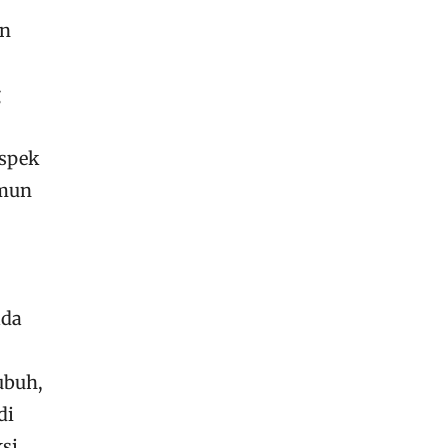
an
g
aspek
amun
ada
ubuh,
di
si