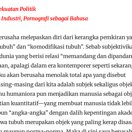
kuatan Politik
 Industri, Pornografi sebagai Bahasa
rusaha melepaskan diri dari kerangka pemkiran y
ubuh” dan “komodifikasi tubuh”. Sebab subjektivik
m dunia yang berisi relasi “memandang dan dipanda
aan, apalagi dalam era kontemporer seperti sekaran
ku akan berusaha menolak total apa yang disebut
asing-masing dari kita adalah subjek sekaligus obje
lmu humaniora pun menjadikan manusia sebagai ob
itian kuantitatif—yang membuat manusia tidak lebi
upun “angka-angka” dengan dalih kepentingan akad
a tubuh merupakan objek yang paling kerap disas
an maupun norma-norma. Maka di sini saya berusa