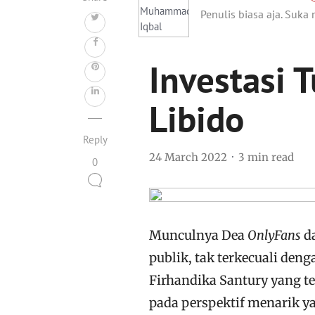
Penulis biasa aja. Suka
Investasi 
Libido
Reply
24 March 2022
3 min read
0
Munculnya Dea
OnlyFans
da
publik, tak terkecuali deng
Firhandika Santury yang te
pada perspektif menarik 