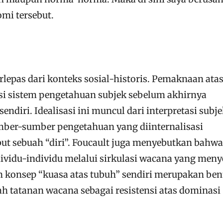
omi tersebut.
erlepas dari konteks sosial-historis. Pemaknaan ata
asi sistem pengetahuan subjek sebelum akhirnya
endiri. Idealisasi ini muncul dari interpretasi subj
mber-sumber pengetahuan yang diinternalisasi
t sebuah “diri”. Foucault juga menyebutkan bahwa
vidu-individu melalui sirkulasi wacana yang meny
n konsep “kuasa atas tubuh” sendiri merupakan be
h tatanan wacana sebagai resistensi atas dominasi