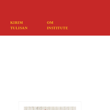
ember your credentials, you should contact your web host.
KIRIM
OM
TULISAN
INSTITUTE