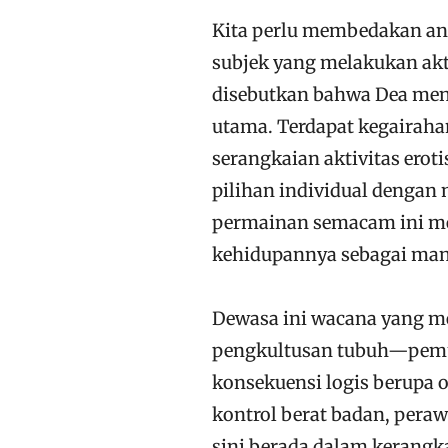
Kita perlu membedakan anta
subjek yang melakukan akt
disebutkan bahwa Dea menj
utama. Terdapat kegairah
serangkaian aktivitas ero
pilihan individual dengan 
permainan semacam ini me
kehidupannya sebagai man
Dewasa ini wacana yang me
pengkultusan tubuh—pemuj
konsekuensi logis berupa o
kontrol berat badan, peraw
sini berada dalam kerangk