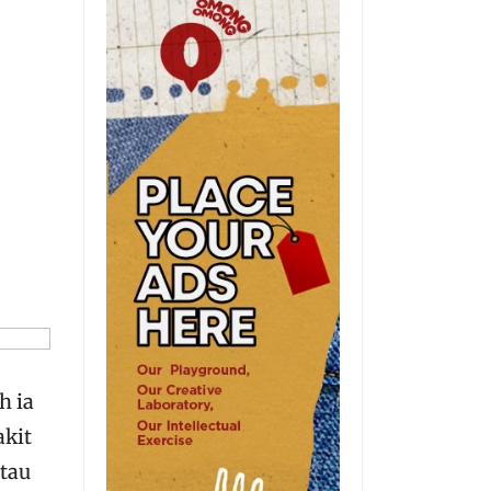
h ia
akit
atau