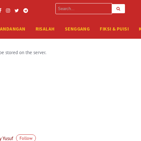
erver. Please enter your FTP credentials to proceed. If you do not rem
PANDANGAN
RISALAH
SENGGANG
FIKSI & PUISI
be stored on the server.
 Yusuf
Follow