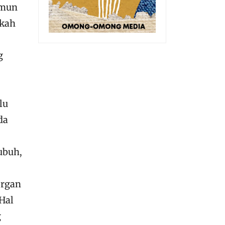
amun
akah
g
lu
da
ubuh,
organ
 Hal
g