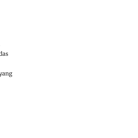
das
 yang