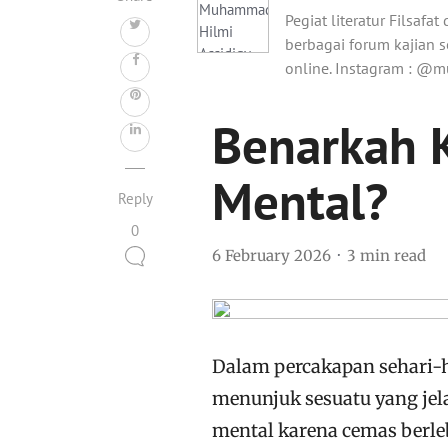
Pegiat literatur Filsaf
berbagai forum kajian s
online. Instagram : @m
Benarkah K
Mental?
Reply
0
6 February 2026
3 min read
Dalam percakapan sehari-h
menunjuk sesuatu yang jela
mental karena cemas berle