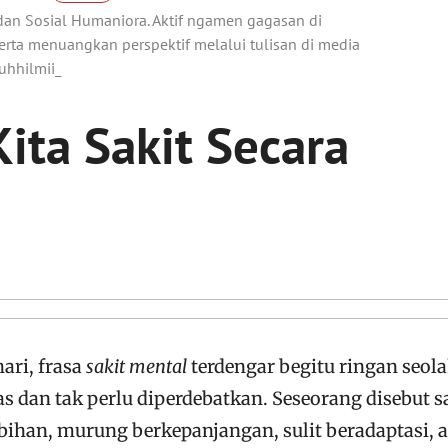
at dan Sosial Humaniora. Aktif ngamen gagasan di
erta menuangkan perspektif melalui tulisan di media
uhhilmii_
ita Sakit Secara
ari, frasa
sakit mental
terdengar begitu ringan seola
s dan tak perlu diperdebatkan. Seseorang disebut s
bihan, murung berkepanjangan, sulit beradaptasi, 