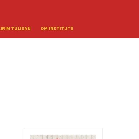
ember your credentials, you should contact your web host.
KIRIM TULISAN
OM INSTITUTE