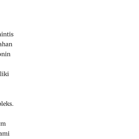
aintis
bahan
onin
iki
leks.
lam
hami