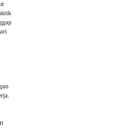
ut
aktik
nggap
ari
ngan
rja.
ti