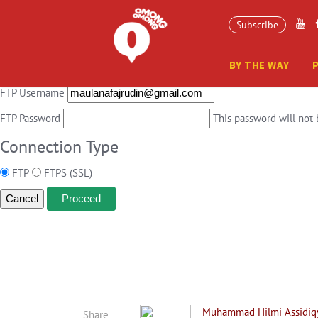
Connection Information
Subscribe
To perform the requested action, WordPress needs to access your web s
BY THE WAY
Hostname
FTP Username
FTP Password
This password will not 
Connection Type
FTP
FTPS (SSL)
Cancel
Muhammad Hilmi Assidiqy
Share