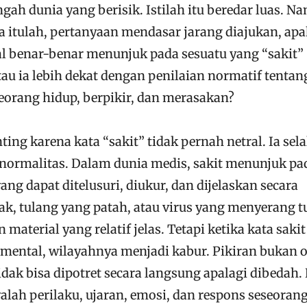
ngah dunia yang berisik. Istilah itu beredar luas. N
a itulah, pertanyaan mendasar jarang diajukan, ap
al benar-benar menunjuk pada sesuatu yang “sakit”
au ia lebih dekat dengan penilaian normatif tentan
orang hidup, berpikir, dan merasakan?
ing karena kata “sakit” tidak pernah netral. Ia sela
ormalitas. Dalam dunia medis, sakit menunjuk pa
ng dapat ditelusuri, diukur, dan dijelaskan secara
ak, tulang yang patah, atau virus yang menyerang t
aterial yang relatif jelas. Tetapi ketika kata sakit
mental, wilayahnya menjadi kabur. Pikiran bukan 
 tidak bisa dipotret secara langsung apalagi dibedah.
alah perilaku, ujaran, emosi, dan respons seseoran