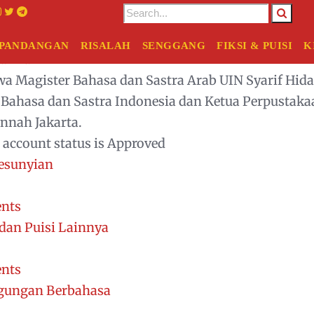
PANDANGAN
RISALAH
SENGGANG
FIKSI & PUISI
K
diman
a Magister Bahasa dan Sastra Arab UIN Syarif Hiday
 Bahasa dan Sastra Indonesia dan Ketua Perpustaka
nnah Jakarta.
 account status is Approved
esunyian
nts
dan Puisi Lainnya
nts
ggungan Berbahasa