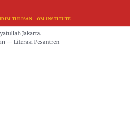
IRIM TULISAN
OM INSTITUTE
atullah Jakarta.
an — Literasi Pesantren