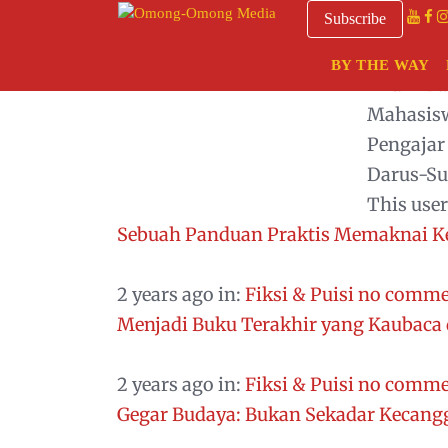
Subscribe
BY THE WAY
Imam Bu
Mahasisw
Pengajar
Darus-Su
This user
Sebuah Panduan Praktis Memaknai K
2 years ago
in:
Fiksi & Puisi
no comme
Menjadi Buku Terakhir yang Kaubaca 
2 years ago
in:
Fiksi & Puisi
no comme
Gegar Budaya: Bukan Sekadar Kecan