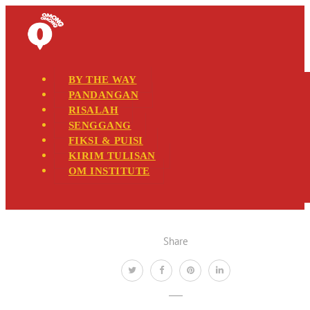
BY THE WAY
PANDANGAN
RISALAH
SENGGANG
FIKSI & PUISI
KIRIM TULISAN
OM INSTITUTE
Share