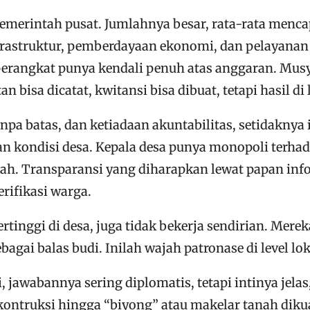
merintah pusat. Jumlahnya besar, rata-rata mencapa
ruktur, pemberdayaan ekonomi, dan pelayanan dasa
perangkat punya kendali penuh atas anggaran. Mu
bisa dicatat, kwitansi bisa dibuat, tetapi hasil di
anpa batas, dan ketiadaan akuntabilitas, setidaknya
 kondisi desa. Kepala desa punya monopoli terhada
 Transparansi yang diharapkan lewat papan informa
erifikasi warga.
rtinggi di desa, juga tidak bekerja sendirian. Mere
agai balas budi. Inilah wajah patronase di level lo
i, jawabannya sering diplomatis, tetapi intinya jel
kontruksi hingga “biyong” atau makelar tanah diku