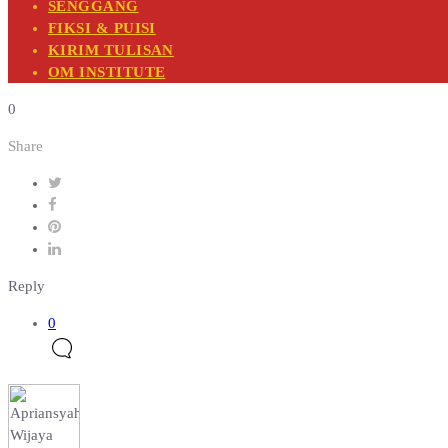
SENGGANG
FIKSI & PUISI
KIRIM TULISAN
OM INSTITUTE
0
Share
Reply
0