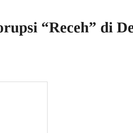
orupsi “Receh” di D