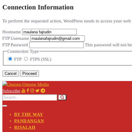
Connection Information
To perform the requested action, WordPress needs to access your web s
Hostname
FTP Username
FTP Password
This password will not be 
Connection Type
FTP
FTPS (SSL)
Cancel
Subscribe
BY THE WAY
PANDANGAN
RISALAH