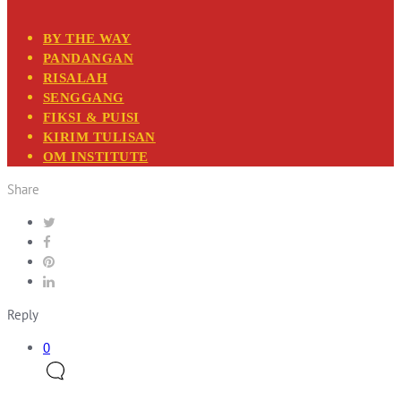
BY THE WAY
PANDANGAN
RISALAH
SENGGANG
FIKSI & PUISI
KIRIM TULISAN
OM INSTITUTE
Share
Reply
0