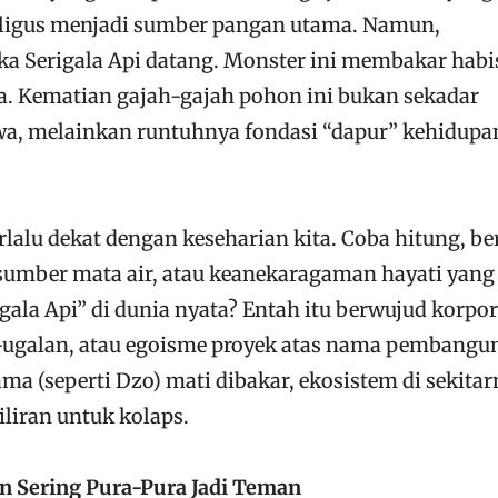
ligus menjadi sumber pangan utama. Namun,
ka Serigala Api datang. Monster ini membakar habi
sa. Kematian gajah-gajah pohon ini bukan sekadar
twa, melainkan runtuhnya fondasi “dapur” kehidupa
terlalu dekat dengan keseharian kita. Coba hitung, b
umber mata air, atau keanekaragaman hayati yang 
igala Api” di dunia nyata? Entah itu berwujud korpor
-ugalan, atau egoisme proyek atas nama pembangu
a (seperti Dzo) mati dibakar, ekosistem di sekitar
liran untuk kolaps.
n Sering Pura-Pura Jadi Teman