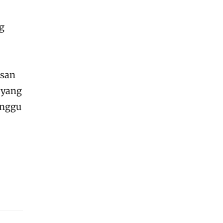
g
usan
 yang
unggu