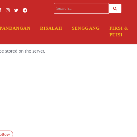
erver. Please enter your FTP credentials to proceed. If you do not rem
PANDANGAN
RISALAH
SENGGANG
FIKSI &
PUISI
be stored on the server.
ollow