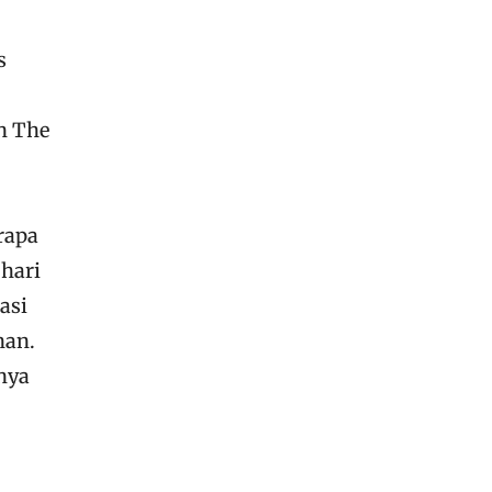
s
n The
erapa
hari
asi
nan.
nya