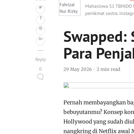
Mahasiswa S1 TBINDO UI
penikmat sastra. Insta
Swapped: S
Para Penj
Reply
0
29 May 2026
2 min read
Pernah membayangkan baga
bebuyutanmu? Konsep konyo
Hollywood yang sudah diul
nangkring di Netflix awal M