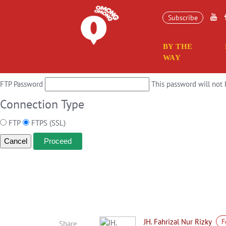
Connection Information
Subscribe
To perform the requested action, WordPress needs to access your web s
BY THE
Hostname
WAY
FTP Username
FTP Password
This password will not 
Connection Type
FTP
FTPS (SSL)
Cancel
JH. Fahrizal Nur Rizky
F
Share