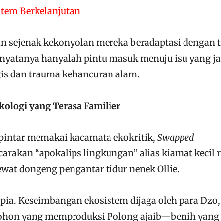
tem Berkelanjutan
 sejenak kekonyolan mereka beradaptasi dengan 
i nyatanya hanyalah pintu masuk menuju isu yang j
gis dan trauma kehancuran alam.
ologi yang Terasa Familier
k pintar memakai kacamata ekokritik,
Swapped
rakan “apokalips lingkungan” alias kiamat kecil 
lewat dongeng pengantar tidur nenek Ollie.
opia. Keseimbangan ekosistem dijaga oleh para Dzo,
pohon yang memproduksi Polong ajaib—benih yang 