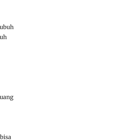
tubuh
auh
ruang
bisa