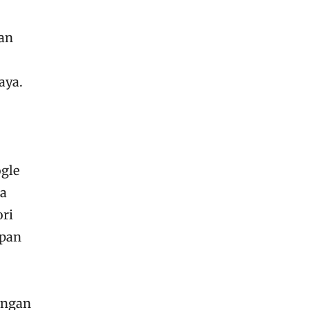
dan
aya.
ogle
la
ori
epan
kungan