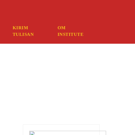
ember your credentials, you should contact your web host.
KIRIM
OM
TULISAN
INSTITUTE