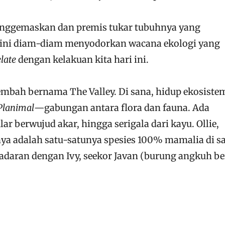
menggemaskan dan premis tukar tubuhnya yang
ini diam-diam menyodorkan wacana ekologi yang
elate
dengan kelakuan kita hari ini.
lembah bernama The Valley. Di sana, hidup ekosiste
Planimal
—gabungan antara flora dan fauna. Ada
r berwujud akar, hingga serigala dari kayu. Ollie,
ya adalah satu-satunya spesies 100% mamalia di sa
sadaran dengan Ivy, seekor Javan (burung angkuh b