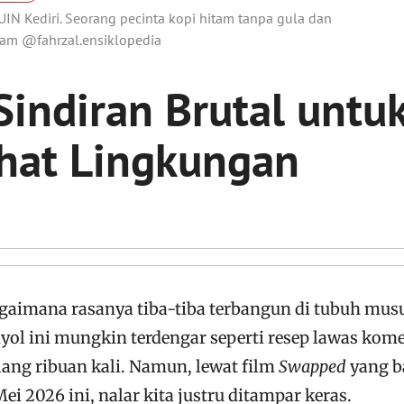
N Kediri. Seorang pecinta kopi hitam tanpa gula dan
gram @fahrzal.ensiklopedia
indiran Brutal untu
ahat Lingkungan
imana rasanya tiba-tiba terbangun di tubuh mus
l ini mungkin terdengar seperti resep lawas kom
ang ribuan kali. Namun, lewat film
Swapped
yang b
ei 2026 ini, nalar kita justru ditampar keras.