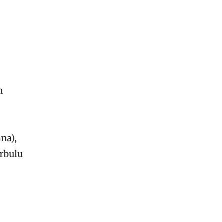
m
na),
erbulu