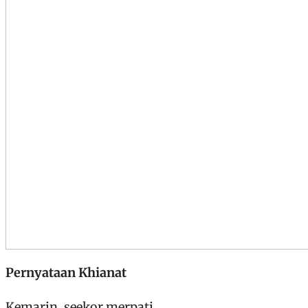
Pernyataan Khianat
Kemarin, seekor merpati