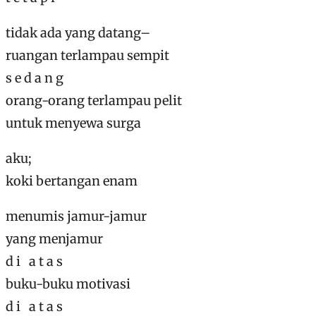
tidak ada yang datang–
ruangan terlampau sempit
s e d a n g
orang-orang terlampau pelit
untuk menyewa surga
aku;
koki bertangan enam
menumis jamur-jamur
yang menjamur
d i a t a s
buku-buku motivasi
d i a t a s