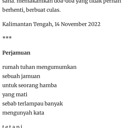
sana. memakamkan doa-doa yang tidak pernah
berhenti, berbuat culas.
Kalimantan Tengah, 14 November 2022
***
Perjamuan
rumah tuhan mengumumkan
sebuah jamuan
untuk seorang hamba
yang mati
sebab terlampau banyak
mengunyah kata
t e t a p i