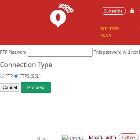
Connection Information
Subscribe
To perform the requested action, WordPress needs to access your web s
BY THE
Hostname
WAY
FTP Username
FTP Password
This password will not 
Connection Type
FTP
FTPS (SSL)
Cancel
kamarul arifin
Follow
Share