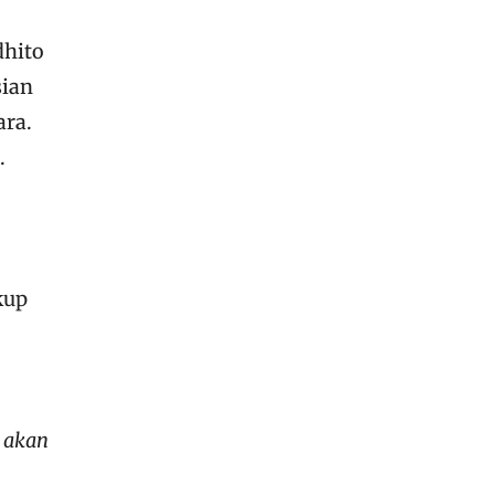
dhito
sian
ara.
.
kup
s akan