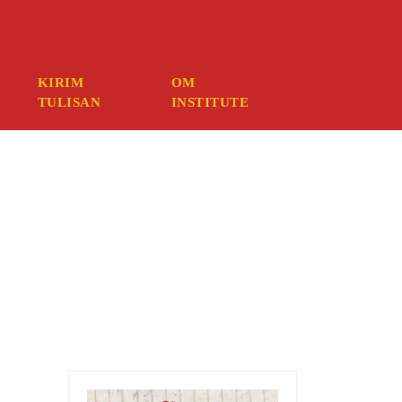
ember your credentials, you should contact your web host.
KIRIM
OM
TULISAN
INSTITUTE