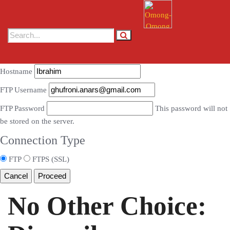
Connection Information
To perform the requested action, WordPress needs to access your web
server. Please enter your FTP credentials to proceed. If you do not
remember your credentials, you should contact your web host.
Hostname
FTP Username
FTP Password
This password will not
be stored on the server.
Connection Type
FTP
FTPS (SSL)
Cancel
No Other Choice: