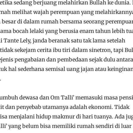
ketika sedang berjuang melahirkan Bullah ke dunia.
ernah melihat wajah perempuan yang melahirkanny
h besar di dalam rumah bersama seorang perempua
ama bocah lelaki yang berusia enam tahun lebih tu
i Tante Lely, janda beranak satu tak lama setelah
dak sekejam cerita ibu tiri dalam sinetron, tapi Bu
ejenis pengabaian dan pembedaan sejak dulu antara
tuk hal sederhana semisal uang jajan atau keingina
.
 tumbuh dewasa dan Om Talli’ memasuki masa pens
t dan penyebab utamanya adalah ekonomi. Tidak
isa menjalani hidup makmur di hari tuanya. Ada ju
li’ yang belum bisa memiliki rumah sendiri di luar