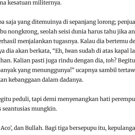
a kesatuan militernya.
a saja yang ditemuinya di sepanjang lorong; penjua
ibu nongkrong, seolah seisi dunia harus tahu jika a
erhasil menjalankan tugasnya. Kalau dia bertemu d
dia akan berkata, “Eh, Iwan sudah di atas kapal la
uhan. Kalian pasti juga rindu dengan dia,
toh
? Begit
banyak yang menunggunya!” ucapnya sambil terta
kan kebanggaan dalam dadanya.
gitu peduli, tapi demi menyenangkan hati peremp
s seantusias mungkin.
Aco’, dan Bullah. Bagi tiga bersepupu itu, kepulang