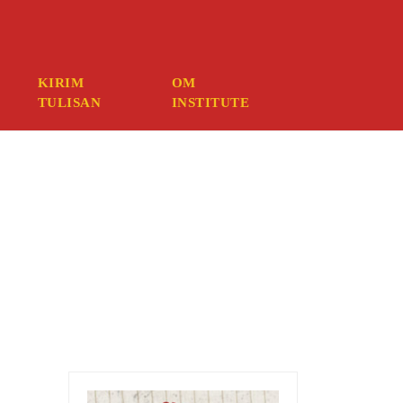
ember your credentials, you should contact your web host.
KIRIM
OM
TULISAN
INSTITUTE