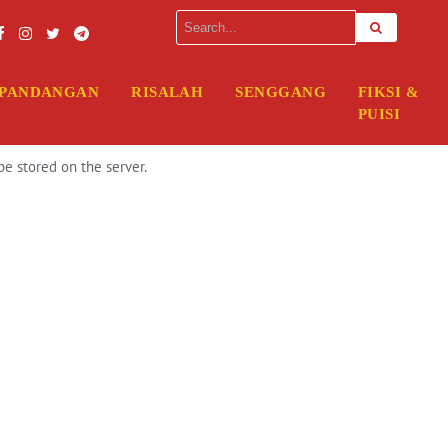
erver. Please enter your FTP credentials to proceed. If you do not rem
PANDANGAN
RISALAH
SENGGANG
FIKSI &
PUISI
be stored on the server.