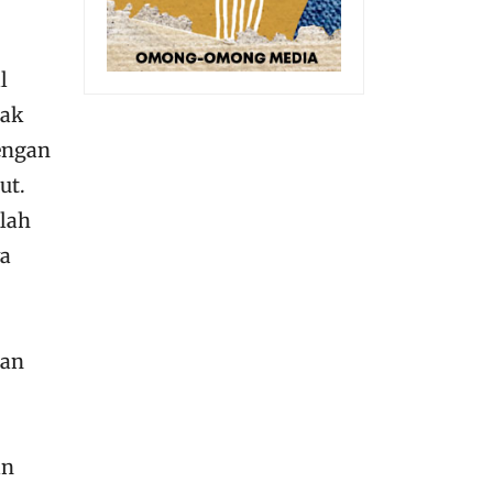
l
nak
engan
ut.
ulah
wa
uan
an