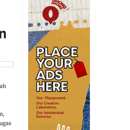
n
lah
n,
ugas