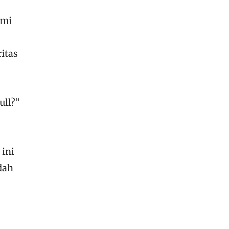
emi
itas
ull?”
 ini
dah