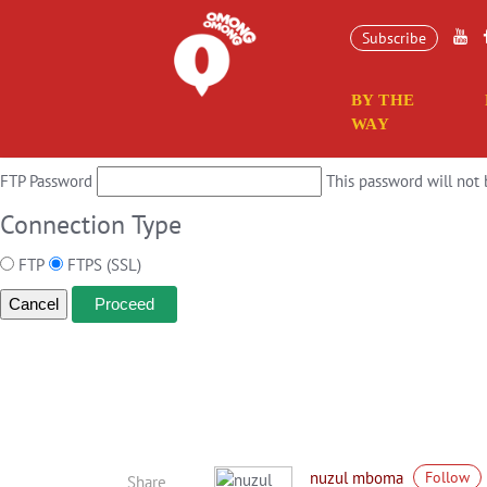
Connection Information
Subscribe
To perform the requested action, WordPress needs to access your web s
BY THE
Hostname
WAY
FTP Username
FTP Password
This password will not 
Connection Type
FTP
FTPS (SSL)
Cancel
nuzul mboma
Follow
Share