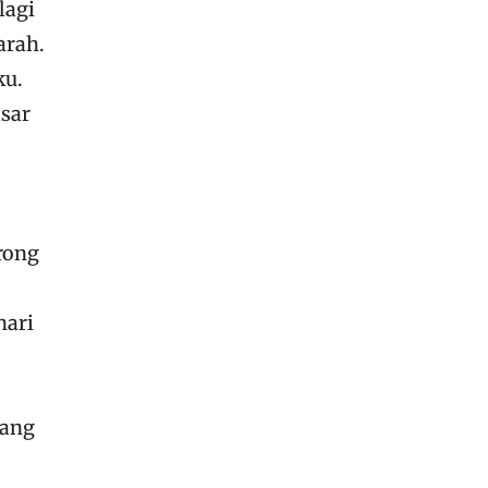
lagi
arah.
ku.
asar
rong
hari
yang