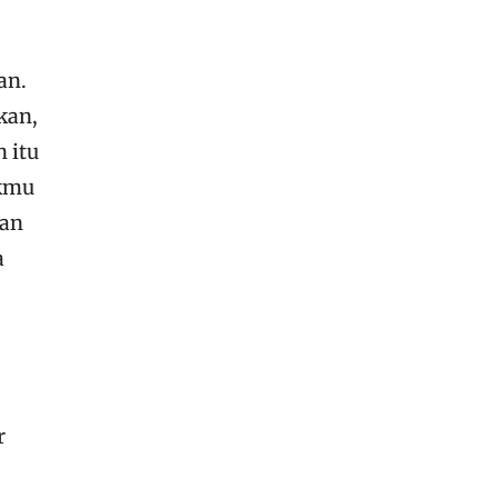
an.
kan,
 itu
akmu
gan
a
r