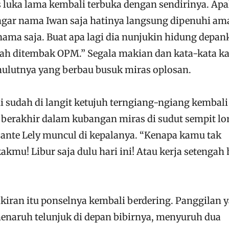
 luka lama kembali terbuka dengan sendirinya. Apa
ngar nama Iwan saja hatinya langsung dipenuhi am
ama saja. Buat apa lagi dia nunjukin hidung depan
cah ditembak OPM.” Segala makian dan kata-kata k
ulutnya yang berbau busuk miras oplosan.
i sudah di langit ketujuh terngiang-ngiang kembali
berakhir dalam kubangan miras di sudut sempit lo
Tante Lely muncul di kepalanya. “Kenapa kamu tak
u! Libur saja dulu hari ini! Atau kerja setengah 
kiran itu ponselnya kembali berdering. Panggilan 
menaruh telunjuk di depan bibirnya, menyuruh dua