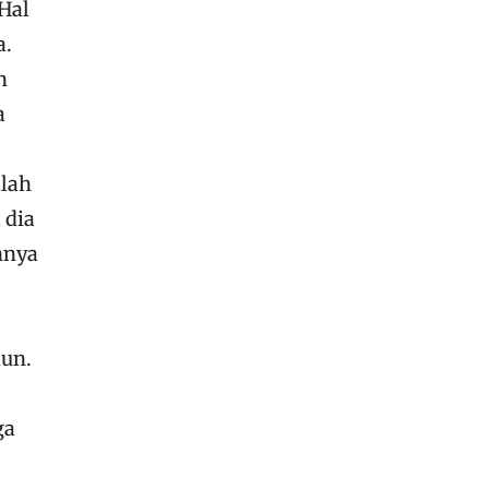
 Hal
a.
n
a
llah
 dia
nnya
iun.
ga