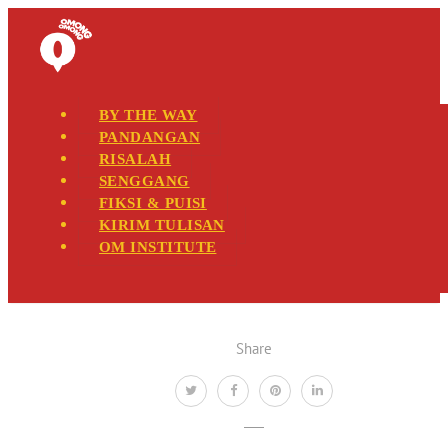
BY THE WAY
PANDANGAN
RISALAH
SENGGANG
FIKSI & PUISI
KIRIM TULISAN
OM INSTITUTE
Share