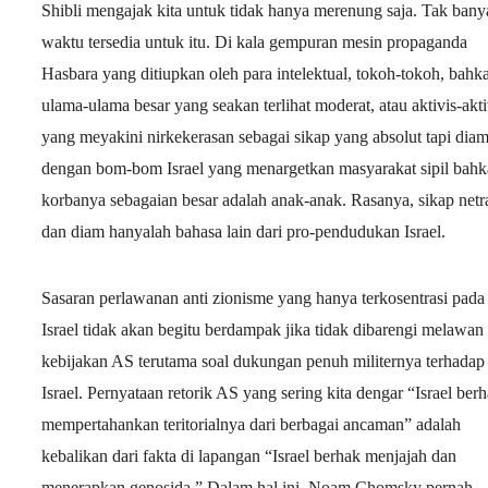
Shibli mengajak kita untuk tidak hanya merenung saja. Tak bany
waktu tersedia untuk itu. Di kala gempuran mesin propaganda
Hasbara yang ditiupkan oleh para intelektual, tokoh-tokoh, bahk
ulama-ulama besar yang seakan terlihat moderat, atau aktivis-akti
yang meyakini nirkekerasan sebagai sikap yang absolut tapi dia
dengan bom-bom Israel yang menargetkan masyarakat sipil bah
korbanya sebagaian besar adalah anak-anak. Rasanya, sikap netr
dan diam hanyalah bahasa lain dari pro-pendudukan Israel.
Sasaran perlawanan anti zionisme yang hanya terkosentrasi pada
Israel tidak akan begitu berdampak jika tidak dibarengi melawan
kebijakan AS terutama soal dukungan penuh militernya terhadap
Israel. Pernyataan retorik AS yang sering kita dengar “Israel ber
mempertahankan teritorialnya dari berbagai ancaman” adalah
kebalikan dari fakta di lapangan “Israel berhak menjajah dan
menerapkan genosida.” Dalam hal ini, Noam Chomsky pernah