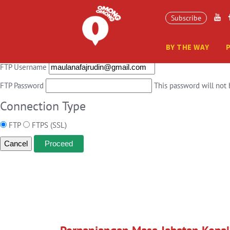
Connection Information
Subscribe
To perform the requested action, WordPress needs to access your web s
BY THE WAY
Hostname
FTP Username
FTP Password
This password will not 
Connection Type
FTP
FTPS (SSL)
Cancel