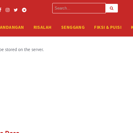
erver. Please enter your FTP credentials to proceed. If you do not rem
PANDANGAN
RISALAH
SENGGANG
FIKSI & PUISI
be stored on the server.