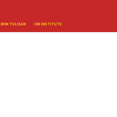
ember your credentials, you should contact your web host.
KIRIM TULISAN
OM INSTITUTE