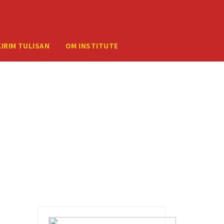
mber your credentials, you should contact your web host.
KIRIM TULISAN
OM INSTITUTE