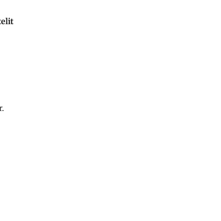
elit
r.