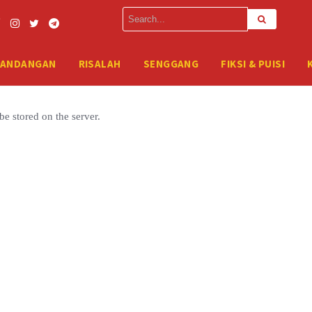
rver. Please enter your FTP credentials to proceed. If you do not reme
PANDANGAN
RISALAH
SENGGANG
FIKSI & PUISI
be stored on the server.