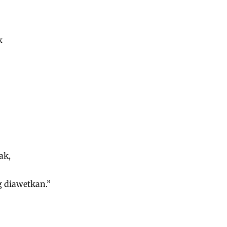
k
ak,
g diawetkan.”