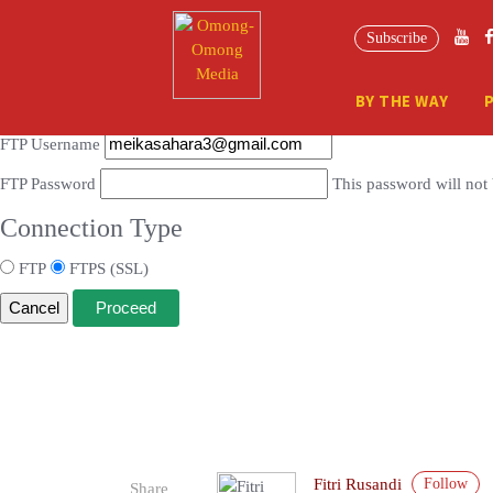
Connection Information
Subscribe
To perform the requested action, WordPress needs to access your web se
BY THE WAY
Hostname
FTP Username
FTP Password
This password will not 
Connection Type
FTP
FTPS (SSL)
Cancel
Follow
Fitri Rusandi
Share