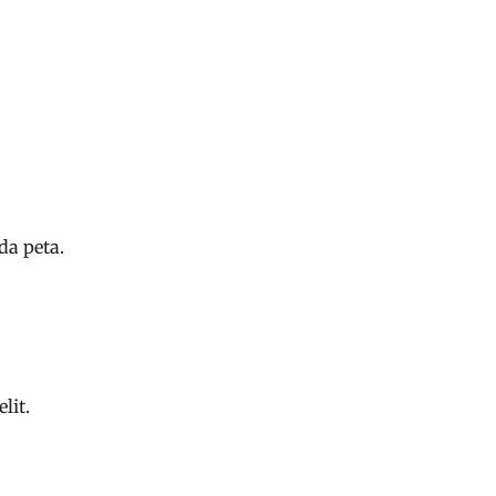
da peta.
lit.