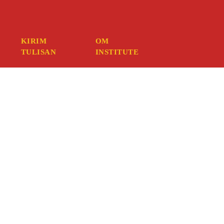
mber your credentials, you should contact your web host.
KIRIM
OM
TULISAN
INSTITUTE