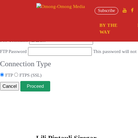
Connection Information
Subscribe
To perform the requested action, WordPress needs to access your web se
BY THE
Hostname
WAY
FTP Username
FTP Password
This password will not 
Connection Type
FTP
FTPS (SSL)
Cancel