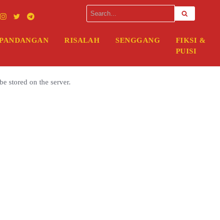
rver. Please enter your FTP credentials to proceed. If you do not reme
PANDANGAN
RISALAH
SENGGANG
FIKSI &
PUISI
be stored on the server.