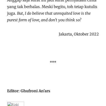
Anggap saja surat ini jadi surat pernyataan cinta
yang tak berbalas. Meski begitu, toh tetap kutulis
juga.
But
,
I do believe
that
unrequited love is the
purest form of love, and don’t you think so?
Jakarta, Oktober 2022
***
Editor: Ghufroni An’ars