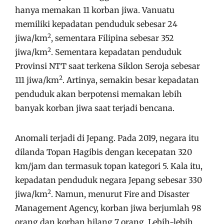
hanya memakan 11 korban jiwa. Vanuatu
memiliki kepadatan penduduk sebesar 24
2
jiwa/km
, sementara Filipina sebesar 352
2
jiwa/km
. Sementara kepadatan penduduk
Provinsi NTT saat terkena Siklon Seroja sebesar
2
111 jiwa/km
. Artinya, semakin besar kepadatan
penduduk akan berpotensi memakan lebih
banyak korban jiwa saat terjadi bencana.
Anomali terjadi di Jepang. Pada 2019, negara itu
dilanda Topan Hagibis dengan kecepatan 320
km/jam dan termasuk topan kategori 5. Kala itu,
kepadatan penduduk negara Jepang sebesar 330
2
jiwa/km
. Namun, menurut Fire and Disaster
Management Agency, korban jiwa berjumlah 98
orang dan korban hilang 7 orang. Lebih-lebih