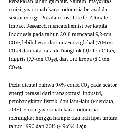
kebakaran lahan gambut. Namun, mayoritas
emisi gas rumah kaca Indonesia berasal dari
sektor energi. Potsdam Institute for Climate
Impact Research mencatat emisi per kapita
Indonesia pada tahun 2018 mencapai 9,2-ton
CO
e; lebih besar dari rata-rata global (7,0-ton
2
CO
e) dan rata-rata di Tiongkok (9,0-ton CO
e),
2
2
Inggris (7,7-ton CO
e), dan Uni Eropa (8,1 ton
2
CO
e).
2
Perlu dicatat bahwa 94% emisi CO
pada sektor
2
energi berasal dari transportasi, industri,
pembangkitan listrik, dan lain-lain (Enerdata,
2018). Emisi gas rumah kaca Indonesia
meningkat hingga hampir tiga kali lipat antara
tahun 1990 dan 2015 (+196%). Laju