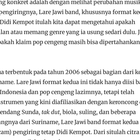
ing konkret adalah dengan melihat perubahan musik
pengiringnya, Lare Jawi band, khususnya format ke
idi Kempot itulah kita dapat mengetahui apakah
lan atau memang genre yang ia usung sedari dulu. J
, apakah klaim pop cengeng masih bisa dipertahankan
ua terbentuk pada tahun 2006 sebagai bagian dari k
ame. Lare Jawi format kedua ini tidak hanya diisi 
Indonesia dan pop cengeng lazimnya, tetapi telah
trumen yang kini diafiliasikan dengan keroncong
 kendang Sunda,
tak dut
, biola, suling, dan beberapa
ngnya dari Suriname, Lare Jawi band format kedua
am) pengiring tetap Didi Kempot. Dari situlah citra