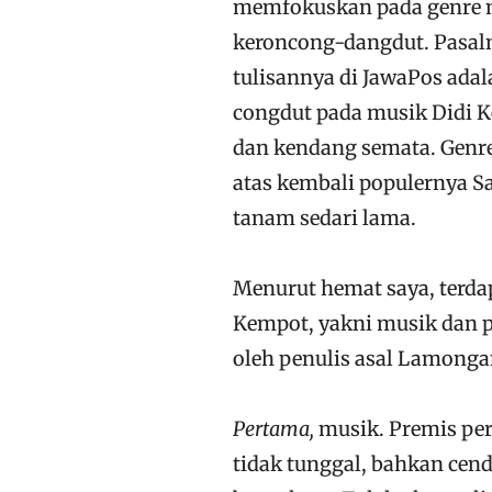
memfokuskan pada genre mu
keroncong-dangdut. Pasaln
tulisannya di JawaPos adal
congdut pada musik Didi 
dan kendang semata. Genr
atas kembali populernya Sa
tanam sedari lama.
Menurut hemat saya, terd
Kempot, yakni musik dan 
oleh penulis asal Lamongan
Pertama,
musik. Premis pe
tidak tunggal, bahkan cen