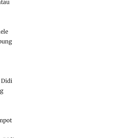
atau
ele
mpung
 Didi
ng
empot