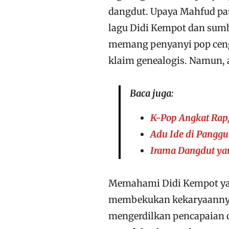
dangdut. Upaya Mahfud pat
lagu Didi Kempot dan sumb
memang penyanyi pop ceng
klaim genealogis. Namun,
Baca juga:
K-Pop Angkat Rap,
Adu Ide di Pangg
Irama Dangdut ya
Memahami Didi Kempot ya
membekukan kekaryaannya p
mengerdilkan pencapaian da