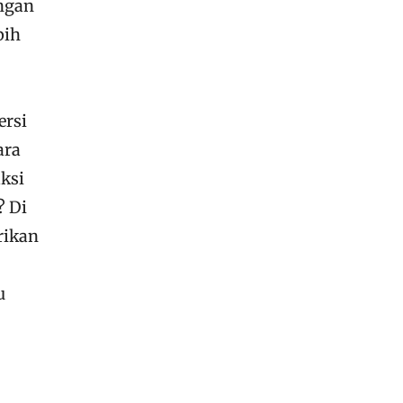
engan
bih
ersi
ara
ksi
? Di
rikan
u