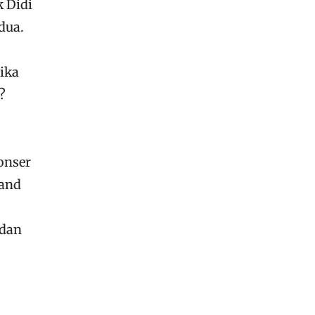
 Didi
dua.
ika
?
onser
band
 dan