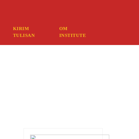
ember your credentials, you should contact your web host.
KIRIM
OM
TULISAN
INSTITUTE