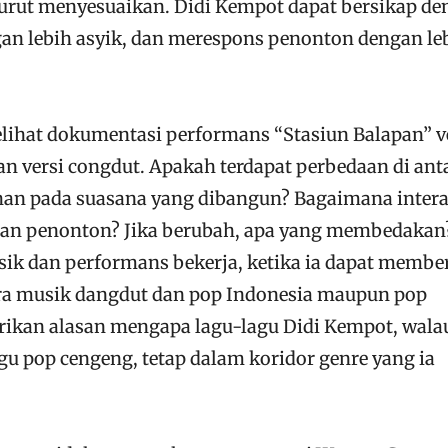
urut menyesuaikan. Didi Kempot dapat bersikap d
ngan lebih asyik, dan merespons penonton dengan le
elihat dokumentasi performans “Stasiun Balapan” v
n versi congdut. Apakah terdapat perbedaan di ant
an pada suasana yang dibangun? Bagaimana intera
 dan penonton? Jika berubah, apa yang membedakan
usik dan performans bekerja, ketika ia dapat membe
ara musik dangdut dan pop Indonesia maupun pop
rikan alasan mengapa lagu-lagu Didi Kempot, wala
agu pop cengeng, tetap dalam koridor genre yang ia