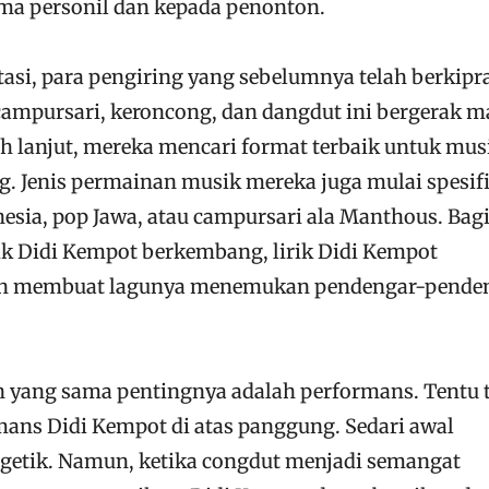
ama personil dan kepada penonton.
tasi, para pengiring yang sebelumnya telah berkipr
campursari, keroncong, dan dangdut ini bergerak m
h lanjut, mereka mencari format terbaik untuk mus
. Jenis permainan musik mereka juga mulai spesif
esia, pop Jawa, atau campursari ala Manthous. Bag
sik Didi Kempot berkembang, lirik Didi Kempot
an membuat lagunya menemukan pendengar-pende
in yang sama pentingnya adalah performans. Tentu 
mans Didi Kempot di atas panggung. Sedari awal
getik. Namun, ketika congdut menjadi semangat