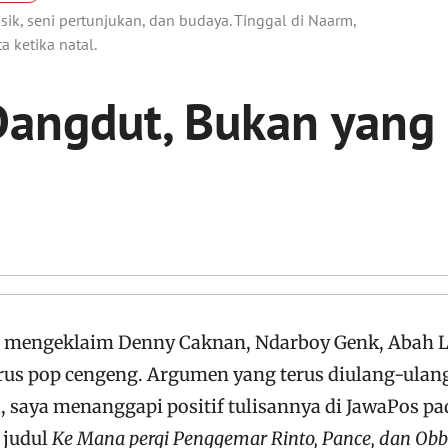
sik, seni pertunjukan, dan budaya. Tinggal di Naarm,
a ketika natal.
angdut, Bukan yang
mengeklaim Denny Caknan, Ndarboy Genk, Abah L
erus pop cengeng. Argumen yang terus diulang-ulan
a, saya menanggapi positif tulisannya di JawaPos pa
 judul
Ke Mana pergi Penggemar Rinto, Pance, dan Obb