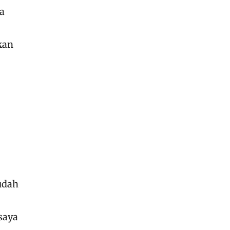
a
kan
udah
saya