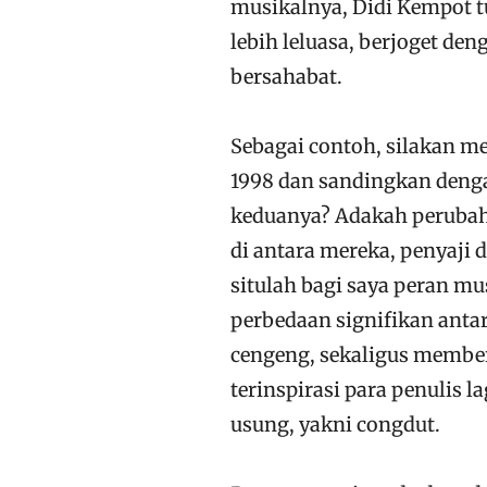
musikalnya, Didi Kempot t
lebih leluasa, berjoget de
bersahabat.
Sebagai contoh, silakan m
1998 dan sandingkan denga
keduanya? Adakah perubah
di antara mereka, penyaji
situlah bagi saya peran m
perbedaan signifikan ant
cengeng, sekaligus membe
terinspirasi para penulis l
usung, yakni congdut.