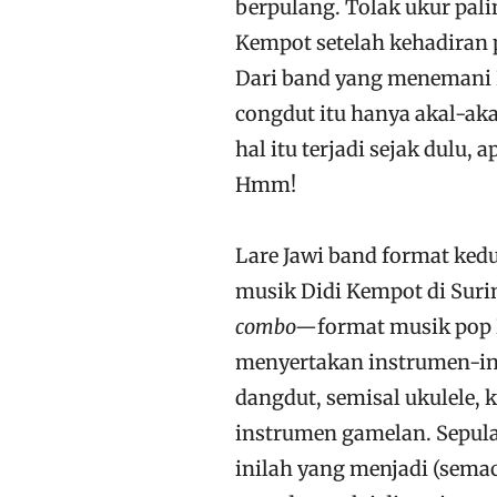
berpulang. Tolak ukur pal
Kempot setelah kehadiran 
Dari band yang menemani D
congdut itu hanya akal-aka
hal itu terjadi sejak dulu
Hmm!
Lare Jawi band format ked
musik Didi Kempot di Surin
combo—
format musik pop 
menyertakan instrumen-ins
dangdut, semisal ukulele,
instrumen gamelan. Sepula
inilah yang menjadi (semac