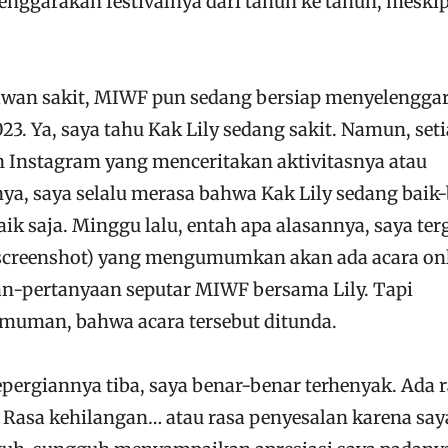
lenggarakan festivalnya dari tahun ke tahun, meski
awan sakit, MIWF pun sedang bersiap menyelengga
023. Ya, saya tahu Kak Lily sedang sakit. Namun, set
n Instagram yang menceritakan aktivitasnya atau
ya, saya selalu merasa bahwa Kak Lily sedang baik-
aik saja. Minggu lalu, entah apa alasannya, saya ter
(screenshot) yang mengumumkan akan ada acara on
n-pertanyaan seputar MIWF bersama Lily. Tapi
muman, bahwa acara tersebut ditunda.
pergiannya tiba, saya benar-benar terhenyak. Ada 
. Rasa kehilangan… atau rasa penyesalan karena say