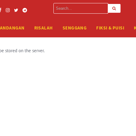
erver. Please enter your FTP credentials to proceed. If you do not rem
PANDANGAN
RISALAH
SENGGANG
FIKSI & PUISI
be stored on the server.