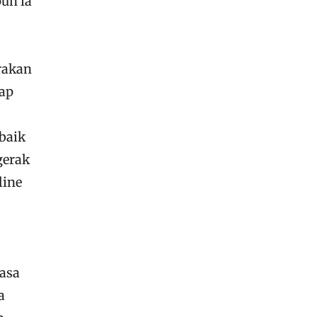
pun ia
rakan
iap
baik
gerak
line
rasa
a