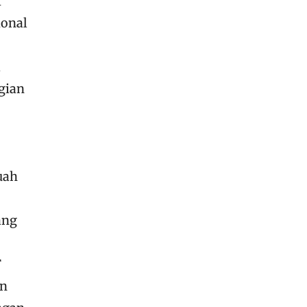
i
ional
gian
uah
ang
F
an