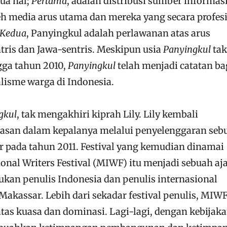
ua hal;
Pertama
, adalah distribusi sumber informas
leh media arus utama dan mereka yang secara profes
Kedua
, Panyingkul adalah perlawanan atas arus
tris dan Jawa-sentris. Meskipun usia
Panyingkul
tak
gga tahun 2010,
Panyingkul
telah menjadi catatan ba
alisme warga di Indonesia.
gkul
, tak mengakhiri kiprah Lily. Lily kembali
san dalam kepalanya melalui penyelenggaran seb
ar pada tahun 2011. Festival yang kemudian dinamai
onal Writers Festival (MIWF) itu menjadi sebuah aj
an penulis Indonesia dan penulis internasional
akassar. Lebih dari sekadar festival penulis, MIW
tas kuasa dan dominasi. Lagi-lagi, dengan kebijak