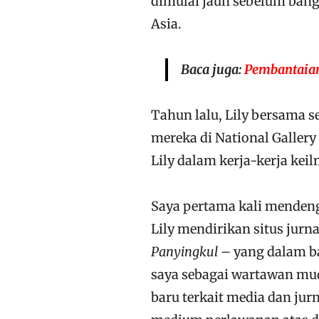
dimulai jauh sebelum bang
Asia.
Baca juga:
Pembantaia
Tahun lalu, Lily bersama 
mereka di National Gallery 
Lily dalam kerja-kerja ke
Saya pertama kali mendenga
Lily mendirikan situs jur
Panyingkul
– yang dalam ba
saya sebagai wartawan muda
baru terkait media dan jur