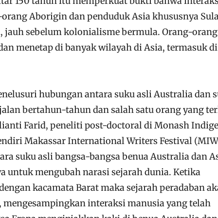
itar 150 tahun itu memperkuat bukti bahwa interaks
-orang Aborigin dan penduduk Asia khususnya Sul
ad, jauh sebelum kolonialisme bermula. Orang-orang
dan menetap di banyak wilayah di Asia, termasuk di
nelusuri hubungan antara suku asli Australia dan 
jalan bertahun-tahun dan salah satu orang yang ter
lianti Farid, peneliti post-doctoral di Monash Indi
endiri Makassar International Writers Festival (MIW
ra suku asli bangsa-bangsa benua Australia dan A
a untuk mengubah narasi sejarah dunia. Ketika
s dengan kacamata Barat maka sejarah peradaban a
a, mengesampingkan interaksi manusia yang telah