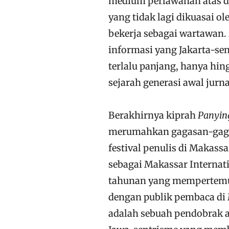
medium perlawanan atas d
yang tidak lagi dikuasai o
bekerja sebagai wartawan.
informasi yang Jakarta-sen
terlalu panjang, hanya hin
sejarah generasi awal jurn
Berakhirnya kiprah
Panyin
merumahkan gagasan-gaga
festival penulis di Makass
sebagai Makassar Internati
tahunan yang mempertemuk
dengan publik pembaca di M
adalah sebuah pendobrak a