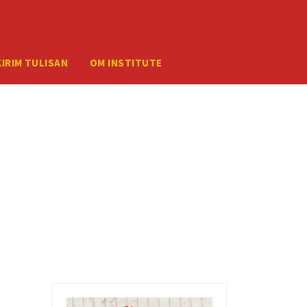
ember your credentials, you should contact your web host.
KIRIM TULISAN
OM INSTITUTE