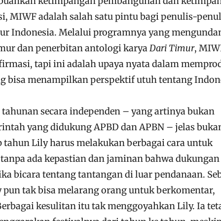
mbuahkan ketimpangan pembangunan dan ketimpa
si, MIWF adalah salah satu pintu bagi penulis-penul
imur Indonesia. Melalui programnya yang mengunda
imur dan penerbitan antologi karya
Dari Timur
, MIW
firmasi, tapi ini adalah upaya nyata dalam mempro
ng bisa menampilkan perspektif utuh tentang Indon
 tahunan secara independen – yang artinya bukan
ntah yang didukung APBD dan APBN – jelas bukan
p tahun Lily harus melakukan berbagai cara untuk
tanpa ada kepastian dan jaminan bahwa dukungan 
ika bicara tentang tantangan di luar pendanaan. Se
ly pun tak bisa melarang orang untuk berkomentar,
erbagai kesulitan itu tak menggoyahkan Lily. Ia tet