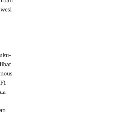
i dan
awesi
suku-
libat
genous
F).
sia
kan