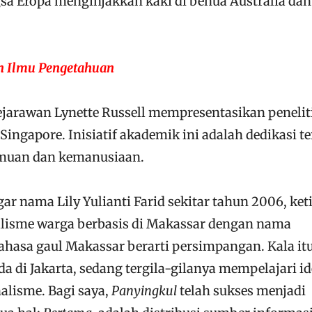
sa Eropa menginjakkan kaki di benua Australia dan
n Ilmu Pengetahuan
sejarawan Lynette Russell mempresentasikan penelit
Singapore. Inisiatif akademik ini adalah dedikasi t
ilmuan dan kemanusiaan.
r nama Lily Yulianti Farid sekitar tahun 2006, ket
nalisme warga berbasis di Makassar dengan nama
hasa gaul Makassar berarti persimpangan. Kala itu
 di Jakarta, sedang tergila-gilanya mempelajari id
nalisme. Bagi saya,
Panyingkul
telah sukses menjadi