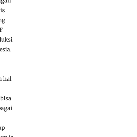
ngan
is
ng
F
duksi
esia.
 hal
bisa
bagai
ap