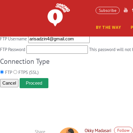
Connection Information
Subscribe
To perform the requested action, WordPress needs to access your web s
BY THE WAY
Hostname
FTP Username
FTP Password
This password will not 
Connection Type
FTP
FTPS (SSL)
Cancel
Okky Madasari
Follow
Share