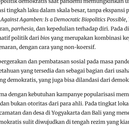
 biopolitik demokratis saat pandemi memungkinkan u
i tingkah laku dalam skala besar, tanpa ekspansi
l
Against Agamben: Is a Democratic Biopolitics Possible
,
aran,
parrhesia
, dan kepedulian terhadap diri. Pada d
tif politik dari
bios
yang merupakan kombinasi kepe
naran, dengan cara yang non-koersif.
pergerakan dan pembatasan sosial pada masa pande
tahuan yang tersedia dan sebagai bagian dari usaha
ang demokratis, yang juga bisa dilandasi dari demo
ma dengan kebutuhan kampanye popularisasi memun
n bukan otoritas dari para ahli. Pada tingkat loka
camatan dan desa di Yogyakarta dan Bali yang mene
mokratis sulit diwujudkan di tengah rezim yang kian