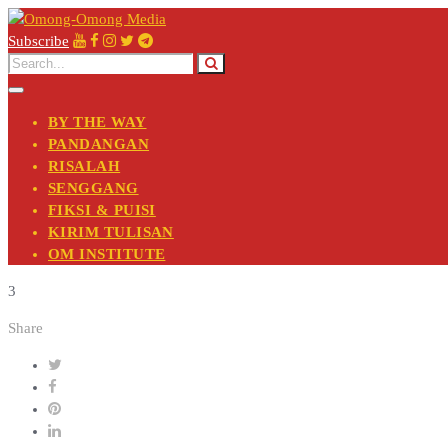
Subscribe
BY THE WAY
PANDANGAN
RISALAH
SENGGANG
FIKSI & PUISI
KIRIM TULISAN
OM INSTITUTE
3
Share