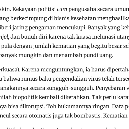
kin. Kekayaan politisi
cum
pengusaha secara umum
ng berkecimpung di bisnis kesehatan menghasilka
iberi jaring pengaman mencukupi. Banyak yang ke
njol,
dan bunuh diri karena tak kuasa melunasi utan
 pula dengan jumlah kematian yang begitu besar se
ebanyak mungkin dan menambah pundi uang.
rkuasa). Karena menguntungkan, ia harus dipertah
tahu bahwa rumus baku pengendalian virus telah ter
nakannya secara sungguh-sungguh. Penyebaran virus
nilah biopolitik kembali dikerahkan. Tak perlu kar
a bisa dikorupsi. Toh hukumannya ringan. Data per
uncul secara otomatis juga tak bombastis. Kematian