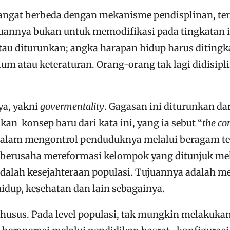
angat berbeda dengan mekanisme pendisplinan, ter
juannya bukan untuk memodifikasi pada tingkatan in
u diturunkan; angka harapan hidup harus ditingka
m atau keteraturan. Orang-orang tak lagi didisiplin
ya, yakni
govermentality
. Gagasan ini diturunkan da
n konsep baru dari kata ini, yang ia sebut “
the co
dalam mengontrol penduduknya melalui beragam tekni
ang berusaha mereformasi kelompok yang ditunjuk me
h adalah kesejahteraan populasi. Tujuannya adalah
idup, kesehatan dan lain sebagainya.
husus. Pada level populasi, tak mungkin melakukan 