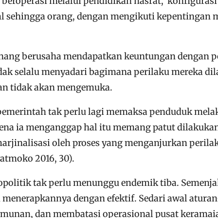
 beroperasi melalui pendidikan hasrat, konfigurasi
l sehingga orang, dengan mengikuti kepentingan m
nang berusaha mendapatkan keuntungan dengan per
tidak selalu menyadari bagimana perilaku mereka
an tidak akan mengemuka.
k, pemerintah tak perlu lagi memaksa penduduk mela
ena ia menganggap hal itu memang patut dilakukan
marjinalisasi oleh proses yang menganjurkan perila
atmoko 2016, 30).
biopolitik tak perlu menunggu endemik tiba. Semenja
menerapkannya dengan efektif. Sedari awal aturan
umunan, dan membatasi operasional pusat keramaia